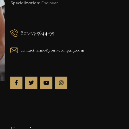
Specialization:
Engineer
803-33-5644-99
contact.name@your-company.com