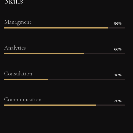
Skills
Managment
86%
Analytics
66%
Consulation
36%
Communication
76%