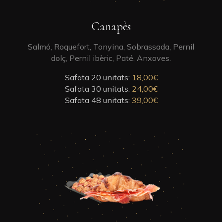
the
product
This
Canapès
page
product
has
Salmó, Roquefort, Tonyina, Sobrassada, Pernil
multiple
dolç, Pernil ibèric, Paté, Anxoves.
variants.
Safata 20 unitats:
The
18,00
€
Safata 30 unitats:
options
24,00
€
Safata 48 unitats:
may
39,00
€
be
chosen
on
This
the
product
product
has
page
multiple
variants.
The
options
may