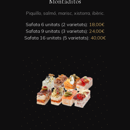
Montaditos
page
product
has
Piquillo, salmó, marisc, xistorra, ibèric.
multiple
Safata 6 unitats (2 varietats):
variants.
18,00
€
Safata 9 unitats (3 varietats):
The
24,00
€
Safata 16 unitats (5 varietats):
options
40,00
€
may
be
chosen
This
on
product
the
has
product
multiple
page
variants.
The
options
may
be
chosen
on