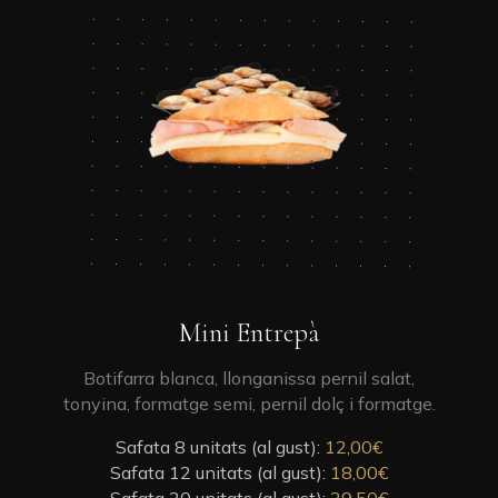
This
product
has
multiple
variants.
The
options
may
be
chosen
on
the
product
This
Mini Entrepà
page
product
has
Botifarra blanca, llonganissa pernil salat,
multiple
tonyina, formatge semi, pernil dolç i formatge.
variants.
Safata 8 unitats (al gust):
The
12,00
€
Safata 12 unitats (al gust):
options
18,00
€
Safata 20 unitats (al gust):
may
29,50
€