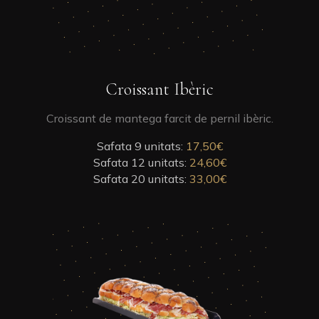
be
chosen
on
the
product
This
Croissant Ibèric
page
product
has
Croissant de mantega farcit de pernil ibèric.
multiple
Safata 9 unitats:
variants.
17,50
€
Safata 12 unitats:
The
24,60
€
Safata 20 unitats:
options
33,00
€
may
be
chosen
on
the
product
page