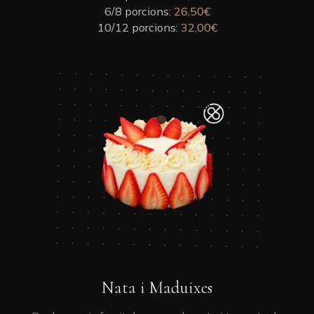
6/8 porcions:
options
26,50
€
10/12 porcions:
may
32,00
€
be
chosen
on
This
the
product
product
has
page
multiple
variants.
The
options
may
be
chosen
on
the
product
This
Nata i Maduixes
page
product
has