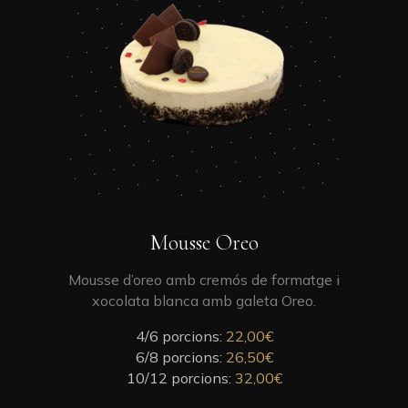
page
has
multiple
variants.
The
options
may
be
chosen
on
the
product
This
Mousse Oreo
page
product
has
Mousse d’oreo amb cremós de formatge i
multiple
xocolata blanca amb galeta Oreo.
variants.
4/6 porcions:
The
22,00
€
6/8 porcions:
options
26,50
€
10/12 porcions:
may
32,00
€
be