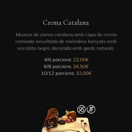
on
the
product
This
Crema Catalana
page
product
has
Mousse de crema catalana amb capa de crema
multiple
cremada, envoltada de melindros banyats amb
variants.
xocolata negra, decorada amb gerds naturals.
The
4/6 porcions:
options
22,00
€
6/8 porcions:
may
26,50
€
10/12 porcions:
be
32,00
€
chosen
on
the
This
product
product
page
has
multiple
variants.
The